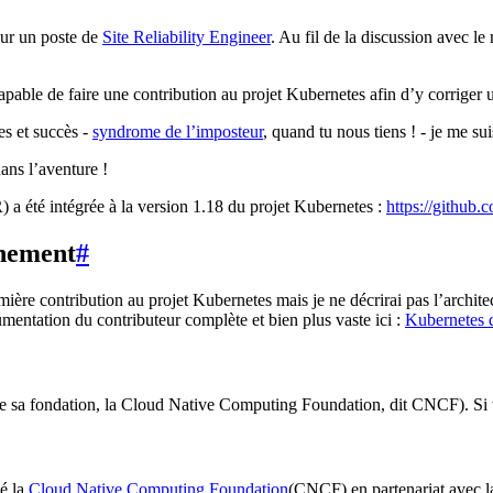
our un poste de
Site Reliability Engineer
. Au fil de la discussion avec le
pable de faire une contribution au projet Kubernetes afin d’y corriger 
s et succès -
syndrome de l’imposteur
, quand tu nous tiens ! - je me su
dans l’aventure !
) a été intégrée à la version 1.18 du projet Kubernetes :
https://github.
nnement
#
emière contribution au projet Kubernetes mais je ne décrirai pas l’archite
mentation du contributeur complète et bien plus vaste ici :
Kubernetes 
s de sa fondation, la Cloud Native Computing Foundation, dit CNCF). Si
éé la
Cloud Native Computing Foundation
(CNCF) en partenariat avec 