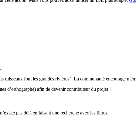
ur cette action. Mais vous pouvez aussi utiliser un IDE plus adapté,
Go
.
its ruisseaux font les grandes rivières”. La communauté encourage même 
tes d’orthographe) afin de devenir contributeur du projet !
n’existe pas déjà en faisant une recherche avec les filtres.