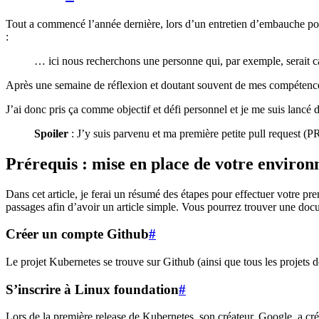
Tout a commencé l’année dernière, lors d’un entretien d’embauche p
:
… ici nous recherchons une personne qui, par exemple, serait ca
Après une semaine de réflexion et doutant souvent de mes compétence
J’ai donc pris ça comme objectif et défi personnel et je me suis lancé 
Spoiler
: J’y suis parvenu et ma première petite pull request (PR
Prérequis : mise en place de votre enviro
Dans cet article, je ferai un résumé des étapes pour effectuer votre pr
passages afin d’avoir un article simple. Vous pourrez trouver une docu
Créer un compte Github
#
Le projet Kubernetes se trouve sur Github (ainsi que tous les projet
S’inscrire à Linux foundation
#
Lors de la première release de Kubernetes, son créateur, Google, a cr