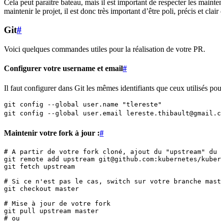
Cela peut paraître bateau, mais il est important de respecter les main
maintenir le projet, il est donc très important d’être poli, précis et cl
Git
#
Voici quelques commandes utiles pour la réalisation de votre PR.
Configurer votre username et email
#
Il faut configurer dans Git les mêmes identifiants que ceux utilisés p
git config --global user.name "tlereste"
git config --global user.email lereste.thibault@gmail.c
Maintenir votre fork à jour :
#
# A partir de votre fork cloné, ajout du "upstream" du 
git remote add upstream git@github.com:kubernetes/kuber
git fetch upstream
# Si ce n'est pas le cas, switch sur votre branche mast
git checkout master
# Mise à jour de votre fork
git pull upstream master
# ou