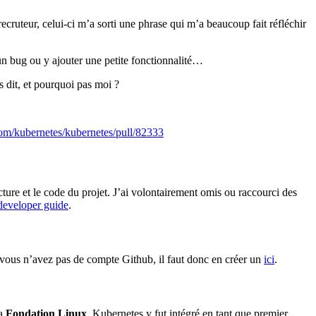
 recruteur, celui-ci m’a sorti une phrase qui m’a beaucoup fait réfléchir
un bug ou y ajouter une petite fonctionnalité…
is dit, et pourquoi pas moi ?
com/kubernetes/kubernetes/pull/82333
cture et le code du projet. J’ai volontairement omis ou raccourci des
developer guide
.
 vous n’avez pas de compte Github, il faut donc en créer un
ici
.
la
Fondation Linux
. Kubernetes y fut intégré en tant que premier