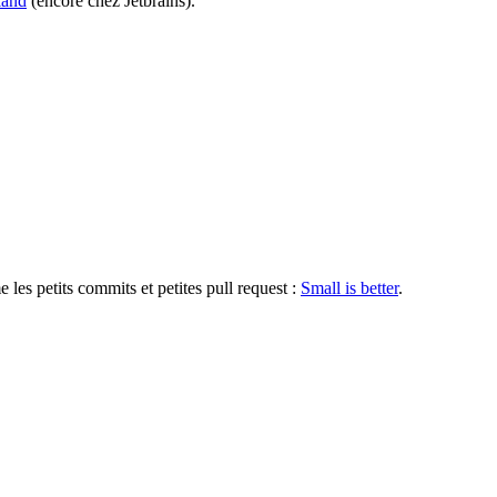
land
(encore chez Jetbrains).
les petits commits et petites pull request :
Small is better
.