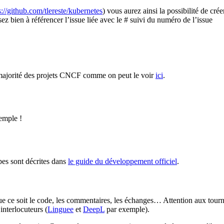
s://github.com/tlereste/kubernetes
) vous aurez ainsi la possibilité de cré
ez bien à référencer l’issue liée avec le # suivi du numéro de l’issue
 majorité des projets CNCF comme on peut le voir
ici
.
emple !
pes sont décrites dans
le guide du développement officiel
.
 Que ce soit le code, les commentaires, les échanges… Attention aux tour
nterlocuteurs (
Linguee
et
DeepL
par exemple).