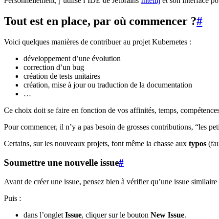
Personnellement, j’utilise l’IDE de Jetbrains
Intellij
et son interface po
Tout est en place, par où commencer ?
#
Voici quelques manières de contribuer au projet Kubernetes :
développement d’une évolution
correction d’un bug
création de tests unitaires
création, mise à jour ou traduction de la documentation
…
Ce choix doit se faire en fonction de vos affinités, temps, compétences
Pour commencer, il n’y a pas besoin de grosses contributions, “les pet
Certains, sur les nouveaux projets, font même la chasse aux
typos
(fau
Soumettre une nouvelle issue
#
Avant de créer une issue, pensez bien à vérifier qu’une issue similaire 
Puis :
dans l’onglet
Issue
, cliquer sur le bouton
New Issue
.