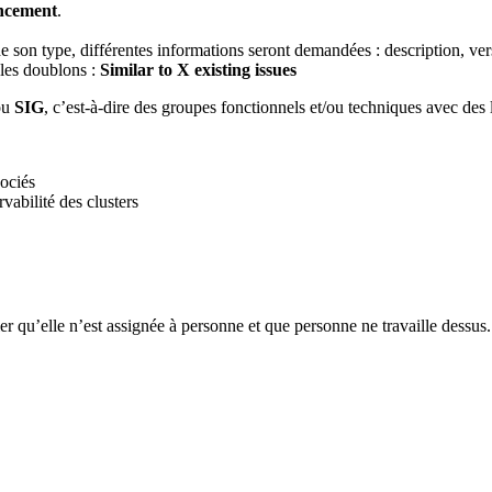
ncement
.
 de son type, différentes informations seront demandées : description, v
r les doublons :
Similar to X existing issues
ou
SIG
, c’est-à-dire des groupes fonctionnels et/ou techniques avec des 
sociés
vabilité des clusters
ier qu’elle n’est assignée à personne et que personne ne travaille dessu