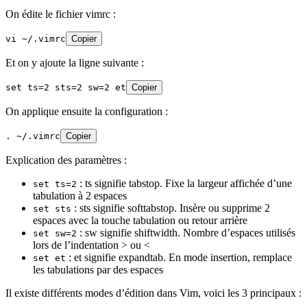
On édite le fichier vimrc :
vi ~/.vimrc
Copier
Et on y ajoute la ligne suivante :
set ts=2 sts=2 sw=2 et
Copier
On applique ensuite la configuration :
. ~/.vimrc
Copier
Explication des paramètres :
: ts signifie tabstop. Fixe la largeur affichée d’une
set ts=2
tabulation à 2 espaces
: sts signifie softtabstop. Insère ou supprime 2
set sts
espaces avec la touche tabulation ou retour arrière
: sw signifie shiftwidth. Nombre d’espaces utilisés
set sw=2
lors de l’indentation > ou <
: et signifie expandtab. En mode insertion, remplace
set et
les tabulations par des espaces
Il existe différents modes d’édition dans Vim, voici les 3 principaux :