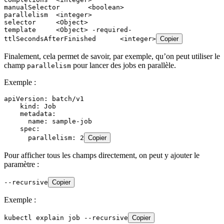
manualSelector       <boolean>
parallelism  <integer>
selector     <Object>
template     <Object> -required-
ttlSecondsAfterFinished      <integer>
Copier
Finalement, cela permet de savoir, par exemple, qu’on peut utiliser le
champ
pour lancer des jobs en parallèle.
parallelism
Exemple :
apiVersion: batch/v1
    kind: Job
    metadata:
      name: sample-job
    spec:
      parallelism: 2
Copier
Pour afficher tous les champs directement, on peut y ajouter le
paramètre :
--recursive
Copier
Exemple :
kubectl explain job --recursive
Copier