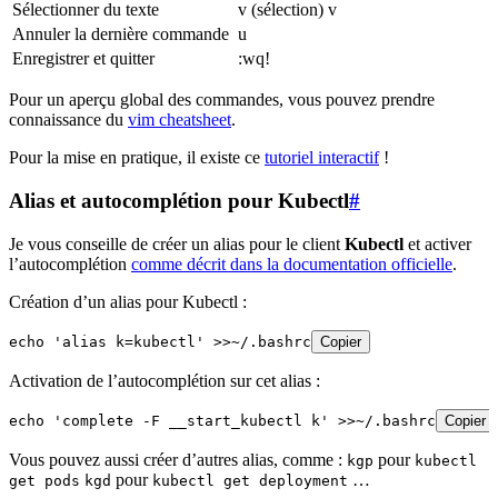
Sélectionner du texte
v (sélection) v
Annuler la dernière commande
u
Enregistrer et quitter
:wq!
Pour un aperçu global des commandes, vous pouvez prendre
connaissance du
vim cheatsheet
.
Pour la mise en pratique, il existe ce
tutoriel interactif
!
Alias et autocomplétion pour Kubectl
#
Je vous conseille de créer un alias pour le client
Kubectl
et activer
l’autocomplétion
comme décrit dans la documentation officielle
.
Création d’un alias pour Kubectl :
echo 'alias k=kubectl' >>~/.bashrc
Copier
Activation de l’autocomplétion sur cet alias :
echo 'complete -F __start_kubectl k' >>~/.bashrc
Copier
Vous pouvez aussi créer d’autres alias, comme :
pour
kgp
kubectl
pour
…
get pods
kgd
kubectl get deployment