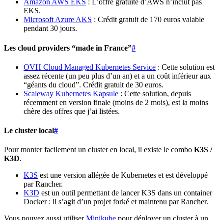
Amazon AWS EKS
: L’offre gratuite d’AWS n’inclut pas
EKS.
Microsoft Azure AKS
: Crédit gratuit de 170 euros valable
pendant 30 jours.
Les cloud providers “made in France”
#
OVH Cloud Managed Kubernetes Service
: Cette solution est
assez récente (un peu plus d’un an) et a un coût inférieur aux
“géants du cloud”. Crédit gratuit de 30 euros.
Scaleway Kubernetes Kapsule
: Cette solution, depuis
récemment en version finale (moins de 2 mois), est la moins
chère des offres que j’ai listées.
Le cluster local
#
Pour monter facilement un cluster en local, il existe le combo
K3S /
K3D
.
K3S
est une version allégée de Kubernetes et est développé
par Rancher.
K3D
est un outil permettant de lancer K3S dans un container
Docker : il s’agit d’un projet forké et maintenu par Rancher.
Vous pouvez aussi utiliser
Minikube
pour déployer un cluster à un