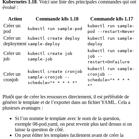
Kubernetes 1.18
. Voici une liste des principales commandes qui ont
évolué :
Action
Commande k8s 1.18
Commande k8s 1.17
Créer un
kubectl run sample-
kubectl run sample-pod
pod
pod --restart=Never
Créer un
kubectl create deploy
kubectl run sample-
deployment
sample-deploy
deploy
kubectl run sample-
Créer un
kubectl create job
job --
job
sample-job
restart=OnFailure
kubectl run sample-
kubectl create cronjob
Créer un
cronjob --
sample-cronjob --
cronjob
schedule="* * * *
schedule="* * * * *"
*"
Plutôt que de créer les ressources directement, il est préférable de
générer le template et de l’exporter dans un fichier YAML. Cela a
plusieurs avantages :
Si l’on nomme le template avec le nom de la question,
exemple 08-pod.yaml, on peut revenir plus tard dessus si on
laisse la question de côté.
On peut éditer les templates facilement avant de créer la