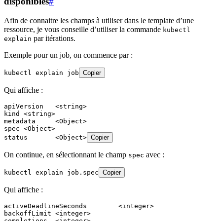
disponibles
#
Afin de connaitre les champs à utiliser dans le template d’une
ressource, je vous conseille d’utiliser la commande
kubectl
par itérations.
explain
Exemple pour un job, on commence par :
kubectl explain job
Copier
Qui affiche :
apiVersion   <string>
kind <string>
metadata     <Object>
spec <Object>
status       <Object>
Copier
On continue, en sélectionnant le champ
avec :
spec
kubectl explain job.spec
Copier
Qui affiche :
activeDeadlineSeconds        <integer>
backoffLimit <integer>
completions  <integer>