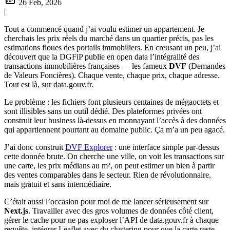
26 Feb, 2026
|
Tout a commencé quand j’ai voulu estimer un appartement. Je
cherchais les prix réels du marché dans un quartier précis, pas les
estimations floues des portails immobiliers. En creusant un peu, j’ai
découvert que la DGFiP publie en open data l’intégralité des
transactions immobilières françaises — les fameux
DVF
(Demandes
de Valeurs Foncières). Chaque vente, chaque prix, chaque adresse.
Tout est là, sur data.gouv.fr.
Le problème : les fichiers font plusieurs centaines de mégaoctets et
sont illisibles sans un outil dédié. Des plateformes privées ont
construit leur business là-dessus en monnayant l’accès à des données
qui appartiennent pourtant au domaine public. Ça m’a un peu agacé.
J’ai donc construit
DVF Explorer
: une interface simple par-dessus
cette donnée brute. On cherche une ville, on voit les transactions sur
une carte, les prix médians au m², on peut estimer un bien à partir
des ventes comparables dans le secteur. Rien de révolutionnaire,
mais gratuit et sans intermédiaire.
C’était aussi l’occasion pour moi de me lancer sérieusement sur
Next.js
. Travailler avec des gros volumes de données côté client,
gérer le cache pour ne pas exploser l’API de data.gouv.fr à chaque
requête, intégrer Leaflet avec du clustering pour que la carte reste